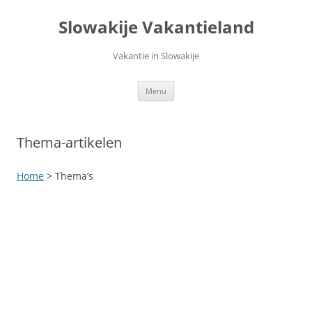
Ga
naar
Slowakije Vakantieland
de
inhoud
Vakantie in Slowakije
Menu
Thema-artikelen
Home
> Thema’s