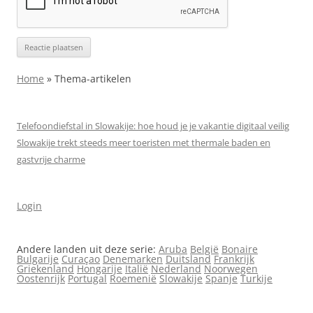
Home
»
Thema-artikelen
Telefoondiefstal in Slowakije: hoe houd je je vakantie digitaal veilig
Slowakije trekt steeds meer toeristen met thermale baden en
gastvrije charme
Login
Andere landen uit deze serie:
Aruba
België
Bonaire
Bulgarije
Curaçao
Denemarken
Duitsland
Frankrijk
Griekenland
Hongarije
Italië
Nederland
Noorwegen
Oostenrijk
Portugal
Roemenië
Slowakije
Spanje
Turkije