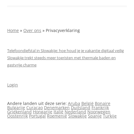
Home
»
Over ons
»
Privacyverklaring
Telefoondiefstal in Slowakije: hoe houd je je vakantie digitaal veilig
Slowakije trekt steeds meer toeristen met thermale baden en
gastvrije charme
Login
Andere landen uit deze serie:
Aruba
België
Bonaire
Bulgarije
Curaçao
Denemarken
Duitsland
Frankrijk
Griekenland
Hongarije
Italië
Nederland
Noorwegen
Oostenrijk
Portugal
Roemenië
Slowakije
Spanje
Turkije