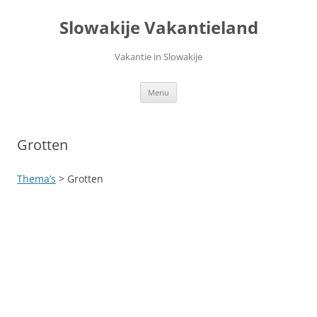
Ga
naar
Slowakije Vakantieland
de
inhoud
Vakantie in Slowakije
Menu
Grotten
Thema’s
> Grotten