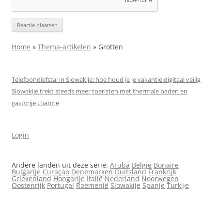
Home
»
Thema-artikelen
»
Grotten
Telefoondiefstal in Slowakije: hoe houd je je vakantie digitaal veilig
Slowakije trekt steeds meer toeristen met thermale baden en
gastvrije charme
Login
Andere landen uit deze serie:
Aruba
België
Bonaire
Bulgarije
Curaçao
Denemarken
Duitsland
Frankrijk
Griekenland
Hongarije
Italië
Nederland
Noorwegen
Oostenrijk
Portugal
Roemenië
Slowakije
Spanje
Turkije