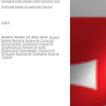
Slowakije trekt steeds meer toeristen met
thermale baden en gastvrije charme
Login
Andere landen uit deze serie:
Aruba
België
Bonaire
Bulgarije
Curaçao
Denemarken
Duitsland
Frankrijk
Griekenland
Hongarije
Italië
Nederland
Noorwegen
Oostenrijk
Portugal
Roemenië
Slowakije
Spanje
Turkije