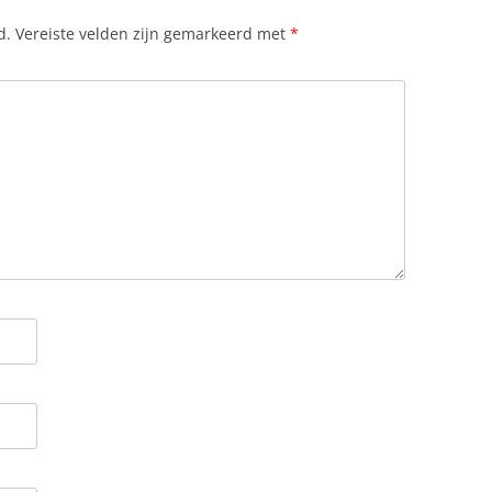
d.
Vereiste velden zijn gemarkeerd met
*
UISDIER MEE NAAR SLOWAKIJE
ERST IN SLOWAKIJE: TRADITIES,
EESTEN EN LEKKERNIJEN
LIMAAT
UUROORDEN
UUROORDEN IN SLOWAKIJE
UNTEENHEID
ATIONALE PARKEN
PENINGSTIJDEN
ENSIONS
OLITIEKE PARTIJEN