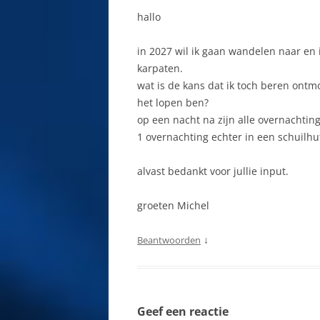
hallo
E
JASNA
in 2027 wil ik gaan wandelen naar en in
F
KAMENNÁ PORUBA
karpaten.
F
KEŽMAROK
wat is de kans dat ik toch beren ontmo
het lopen ben?
F
KLÁŠTOR POD ZNIEVOM
op een nacht na zijn alle overnachtin
1 overnachting echter in een schuilh
G
KOMJATNA
G
alvast bedankt voor jullie input.
KOSICE
G
KREMNICA
groeten Michel
G
KVACANY
↓
Beantwoorden
G
LAGE TATRA SLOWAKIJE
G
LEVOČA
Geef een reactie
G
MALÁ ČIERNA