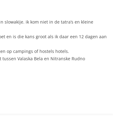
VENEMENTEN
 slowakije. ik kom niet in de tatra’s en kleine
AUNA
EESTDAGEN SLOWAKIJE
et en is die kans groot als ik daar een 12 dagen aan
IETSTOCHTEN IN SLOWAKIJE
gen op campings of hostels hotels.
ut tussen Valaska Bela en Nitranske Rudno
ELDZAKEN
EOGRAFIE
EOLOGIE
ESCHIEDENIS
EZONDHEIDSZORG
ODSDIENST
ROTTEN