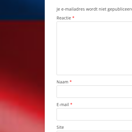
Je e-mailadres wordt niet gepubliceer
H
MALÁ FATRA
Reactie
*
K
MARKUŠOVCE
F
MARTIN
K
MARTINSKÉ HOLE
K
NITRA
K
NÍZKE TATRY
M
Naam
*
ORAVA
N
PIEŠŤANY
O
E-mail
*
POCUVADLO
P
POPRAD
P
Site
PRESOV