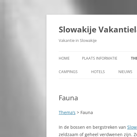
Ga
naar
de
Slowakije Vakantie
inhoud
Vakantie in Slowakije
HOME
PLAATS INFORMATIE
TH
ALLE PLAATSEN IN SLOWAKIJE
A
CAMPINGS
HOTELS
NIEUWS
E
GEMEENTEN IN SLOWAKIJE
A
Fauna
REGIO’S IN SLOWAKIJE
A
STEDEN IN SLOWAKIJE
B
Thema’s
> Fauna
BANSKÁ BYSTRICA
B
In de bossen en bergstreken van
Slow
zeldzaam of geheel verdwenen zijn. Zo 
BANSKÁ ŠTIAVNICA
B