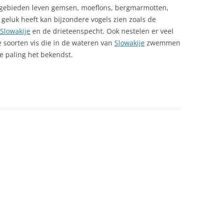
 gebieden leven gemsen, moeflons, bergmarmotten,
ENVELOPJES MET PRUIMENMOES
ZOEKEN
 geluk heeft kan bijzondere vogels zien zoals de
IER
FOREL MET AMANDELBOTER
SITEMAP
Slowakije
en de drieteenspecht. Ook nestelen er veel
RIMINALITEIT
e soorten vis die in de wateren van
Slowakije
zwemmen
GEBAKKEN HAM MET ASPERGES
de paling het bekendst.
ULTUUR
GEMARINEERDE KARPER
OUANE
RINKWATER
RONES IN SLOWAKIJE:
ETGEVING EN TOERISTISCH
EBRUIK
CONOMIE
URO IN SLOWAKIJE
UROPESE UNIE (EU) EN
LOWAKIJE