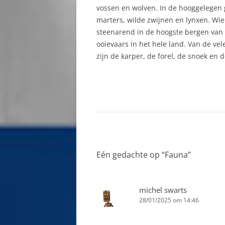
vossen en wolven. In de hooggelegen
BARDEJOV
marters, wilde zwijnen en lynxen. Wie
B
steenarend in de hoogste bergen van
BĚLÁ KUBÍKOVÁ
C
ooievaars in het hele land. Van de vel
zijn de karper, de forel, de snoek en 
BOJNICE
C
BRATISLAVA
D
BREZNO
D
DOBŠINSKÁ
D
W
DOLNÝ KUBÍN
G
Eén gedachte op “
Fauna
”
DONOVALY
E
DUNAJSKÁ LUŽNÁ
E
michel swarts
28/01/2025 om 14:46
HNILEC
E
S
HRONSEK