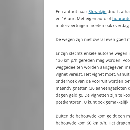
BARDEJOV
Een autorit naar
Slowakije
duurt, afha
B
en 16 uur. Met eigen auto of
huuraut
BĚLÁ KUBÍKOVÁ
C
motorvoertuigen moeten ook overdag 
BOJNICE
C
De wegen zijn niet overal even goed 
BRATISLAVA
D
Er zijn slechts enkele autosnelwegen
BREZNO
D
130 km p/h gereden mag worden.
Voo
weggedeelten worden aangegeven met d
DOBŠINSKÁ
D
vignet vereist. Het vignet moet, vanui
W
DOLNÝ KUBÍN
onderhoek van de voorruit worden beves
G
maandvignetten (30 aaneengesloten d
DONOVALY
dagen geldig). De vignetten zijn te k
E
postkantoren. U kunt ook gemakkelij
DUNAJSKÁ LUŽNÁ
E
Buiten de bebouwde kom geldt een m
HNILEC
E
bebouwde kom 60 km p/h. Het dragen v
S
HRONSEK