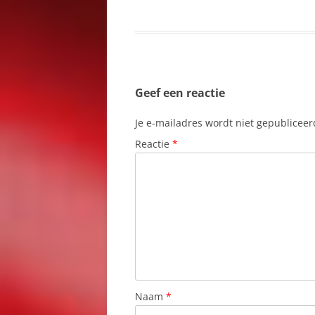
VYSOKÉ TATRY
W
ZADUBNIE
W
ZÁPADNÉ TATRY
Z
ZDIAR
Geef een reactie
ZILINA
Je e-mailadres wordt niet gepubliceer
Reactie
*
Naam
*