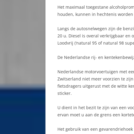
Het maximaal toegestane alcoholpromil
E
JASNA
houden, kunnen in hechtenis worde
F
KAMENNÁ PORUBA
Langs de autosnelwegen zijn de benzi
F
KEŽMAROK
20 u. Diesel is overal verkrijgbaar en 
Loodvrij (‘natural 95 of natural 98 sup
F
KLÁŠTOR POD ZNIEVOM
De Nederlandse rij- en kentekenbewi
G
KOMJATNA
G
Nederlandse motorvoertuigen met ee
KOSICE
Zwitserland niet meer voorzien te zi
G
KREMNICA
fietsdragers uitgerust met de witte ke
sticker.
G
KVACANY
U dient in het bezit te zijn van een vo
G
LAGE TATRA SLOWAKIJE
ervan moet u aan de grens een kortet
G
LEVOČA
Het gebruik van een gevarendriehoek b
G
MALÁ ČIERNA