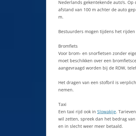
Nederlands gekentekende auto’s. Op 
afstand van 100 m achter de auto gep
H
MALÁ FATRA
m.
K
MARKUŠOVCE
F
Bestuurders mogen tijdens het rijden
MARTIN
K
Bromfiets
MARTINSKÉ HOLE
Voor brom- en snorfietsen zonder eig
K
moet beschikken over een bromfietscer
NITRA
aangevraagd worden bij de RDW, telef
K
NÍZKE TATRY
M
Het dragen van een stofbril is verplic
ORAVA
nemen.
N
PIEŠŤANY
Taxi
O
POCUVADLO
Een taxi rijd ook in
Slowakije
. Tarieve
P
wil zetten, spreek dan het bedrag van
POPRAD
en in slecht weer meer betaald.
P
PRESOV