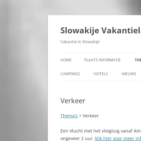
Ga
naar
de
Slowakije Vakantie
inhoud
Vakantie in Slowakije
HOME
PLAATS INFORMATIE
TH
ALLE PLAATSEN IN SLOWAKIJE
A
CAMPINGS
HOTELS
NIEUWS
E
GEMEENTEN IN SLOWAKIJE
A
Verkeer
REGIO’S IN SLOWAKIJE
A
STEDEN IN SLOWAKIJE
B
Thema’s
> Verkeer
BANSKÁ BYSTRICA
B
Een Vlucht met het vliegtuig vanaf A
ongeveer 2 uur,
BANSKÁ ŠTIAVNICA
klik hier voor meer in
B