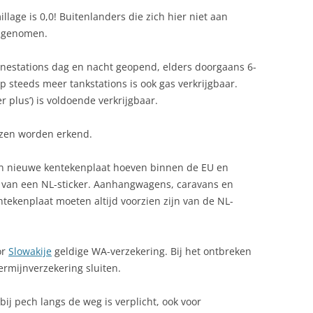
lage is 0,0! Buitenlanders die zich hier niet aan
VENEMENTEN
n genomen.
AUNA
nestations dag en nacht geopend, elders doorgaans 6-
EESTDAGEN SLOWAKIJE
op steeds meer tankstations is ook gas verkrijgbaar.
er plus’) is voldoende verkrijgbaar.
IETSTOCHTEN IN SLOWAKIJE
jzen worden erkend.
ELDZAKEN
EOGRAFIE
n nieuwe kentekenplaat hoeven binnen de EU en
jn van een NL-sticker. Aanhangwagens, caravans en
EOLOGIE
ntekenplaat moeten altijd voorzien zijn van de NL-
ESCHIEDENIS
or
Slowakije
geldige WA-verzekering. Bij het ontbreken
EZONDHEIDSZORG
ermijnverzekering sluiten.
ODSDIENST
ij pech langs de weg is verplicht, ook voor
ROTTEN