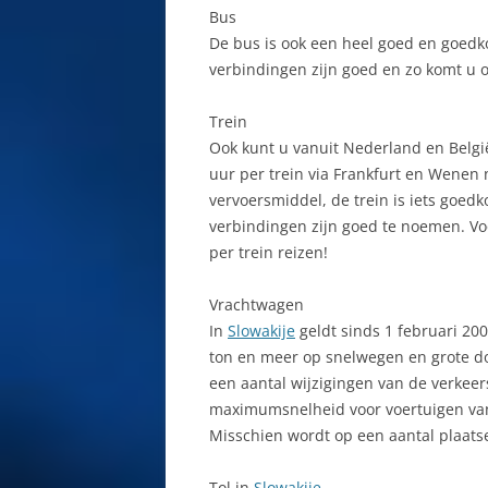
Bus
P
De bus is ook een heel goed en goed
PRIEVIDZA
R
verbindingen zijn goed en zo komt u o
PUCHOV
R
Trein
RIVIEREN
Ook kunt u vanuit Nederland en Belgi
R
uur per trein via Frankfurt en Wenen
RUZOMBEROK
vervoersmiddel, de trein is iets goedk
R
ŠAMORÍN
verbindingen zijn goed te noemen. Vo
R
per trein reizen!
SKLENÉ TEPLICE
S
Vrachtwagen
SLIAČ
2
In
Slowakije
geldt sinds 1 februari 20
ton en meer op snelwegen en grote d
SLOVENSKÝ RAJ
S
een aantal wijzigingen van de verkeer
ŠPANIA DOLINA
S
maximumsnelheid voor voertuigen van 
Misschien wordt op een aantal plaats
STARA MYJAVA
S
Tol in
Slowakije