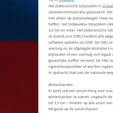
STARÝ SMOKOVEC
T
Het elektronische tolsysteem in
Slowak
ŠTIAVNICKÉ VRCHY
satellietcommunicatie gebaseerd. Het
T
niet alleen op autosnelwegen maar oo
STOLA
T
heffen. Het Slokwaakse tolsysteem dek
3,5 ton en meer. Het elektronische to
ŠTRBSKÉ PLESO
T
on-board-unit (OBU) herkent alle weg
software-updates via GSM. De OBU ze
SVIT
T
voertuig en de afgelegde kilometers 
TATA, DE HOGE
V
bijhouden of een voertuig zich legaal o
gevaarlijke stoffen vervoert. De OBU
TATRANSKÁ LOMNICA
V
sigarettenaansteker of worden ingebou
in opdracht doet van de nationale we
TĚRCHOVÁ
V
TRENČÍN
Winterbanden
V
Er komt ook een verplichting voor vr
TRNAVA
V
winterbanden te voeren, ongeacht de 
tot 3,5 ton – moeten op alle assen va
VALASKA DUBO
W
elk geval op de aandrijfassen.