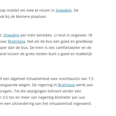
RAAGSE LENTE
koop middel om mee te reizen in
Slowakije
. De
EGERINGSVORM
ok bij de kleinere plaatsen.
EISDOCUMENTEN
ë,
Slowakije
per trein bereiken. U reist in ongeveer 18
EISVERZEKERING
 naar
Bratislava
. Net als de bus een goed en goedkoop
oper dan de bus. De trein is iets comfortabeler en de
OMA MINDERHEID
oral tussen de grote steden kunt u goed en makkelijk
ONDREIZEN
CHOOLVAKANTIES IN SLOWAKIJE
025: OFFICIEEL OVERZICHT
09 een algeheel inhaalverbod voor vrachtauto’s van 7,5
oorgaande wegen. De regering in
Bratislava
werkt aan
KIEN IN SLOWAKIJE
sregels. Tot die wijzigingen behoort verder een
TAATSINRICHTING SLOWAKIJE
3,5 ton en meer van negentig kilometer per uur.
en een uitzondering van het inhaalverbod ingevoerd.
TEDENBANDEN