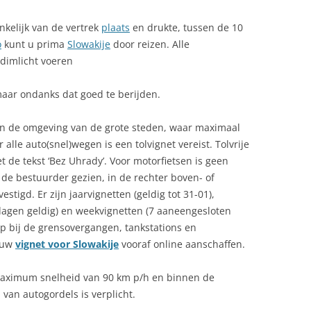
ENVELOPJES MET PRUIMENMOES
ZOEKEN
nkelijk van de vertrek
IER
plaats
en drukte, tussen de 10
FOREL MET AMANDELBOTER
SITEMAP
o
kunt u prima
Slowakije
door reizen. Alle
RIMINALITEIT
dimlicht voeren
GEBAKKEN HAM MET ASPERGES
ULTUUR
maar ondanks dat goed te berijden.
GEMARINEERDE KARPER
OUANE
 in de omgeving van de grote steden, waar maximaal
RINKWATER
r alle auto(snel)wegen is een tolvignet vereist. Tolvrije
e tekst ‘Bez Uhrady’. Voor motorfietsen is geen
RONES IN SLOWAKIJE:
t de bestuurder gezien, in de rechter boven- of
ETGEVING EN TOERISTISCH
tigd. Er zijn jaarvignetten (geldig tot 31-01),
EBRUIK
agen geldig) en weekvignetten (7 aaneengesloten
oop bij de grensovergangen, tankstations en
CONOMIE
k uw
vignet voor Slowakije
vooraf online aanschaffen.
URO IN SLOWAKIJE
aximum snelheid van 90 km p/h en binnen de
UROPESE UNIE (EU) EN
an autogordels is verplicht.
LOWAKIJE