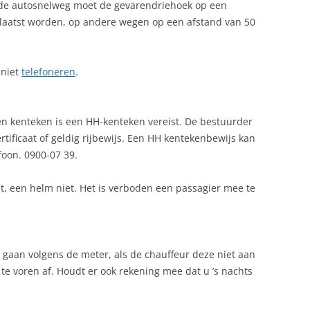
de autosnelweg moet de gevarendriehoek op een
laatst worden, op andere wegen op een afstand van 50
UISDIER MEE NAAR SLOWAKIJE
ERST IN SLOWAKIJE: TRADITIES,
EESTEN EN LEKKERNIJEN
 niet
telefoneren
.
LIMAAT
en kenteken is een HH-kenteken vereist. De bestuurder
UUROORDEN
tificaat of geldig rijbewijs. Een HH kentekenbewijs kan
oon. 0900-07 39.
UUROORDEN IN SLOWAKIJE
UNTEENHEID
ht, een helm niet. Het is verboden een passagier mee te
ATIONALE PARKEN
PENINGSTIJDEN
n gaan volgens de meter, als de chauffeur deze niet aan
ENSIONS
 te voren af. Houdt er ook rekening mee dat u ’s nachts
OLITIEKE PARTIJEN