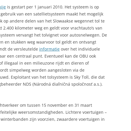
AAL
ije
is gestart per 1 januari 2010. Het systeem is op
 gebruik van een satellietsysteem maakt het mogelijk
ELEFONEREN
k op andere delen van het Slowaakse wegennet tol te
HERMALE BADEN IN SLOWAKIJE
t 2.400 kilometer weg en geldt voor vrachtauto’s van
lsysteem vervangt het tolvignet voor autosnelwegen. De
IJDSVERSCHIL
en en stukken weg waarvoor tol geldt en ontvangt
ndt de versleutelde
informatie
over het individuele
OERISME
naar een centraal punt. Eventueel kan de OBU ook
ERKEER
f illegaal in een milieuzone rijdt en dieren of
 wordt simpelweg worden aangesloten via de
ERKEERSBUREAU SLOWAKIJE
wd. Exploitant van het tolsysteem is Sky Toll, die dat
gbeheerder NDS (Národná diaľničná spoločnosť a.s.).
LAG SLOWAKIJE
LIEGREIZEN
achtverkeer om tussen 15 november en 31 maart
OLKSLIED SLOWAKIJE
feitelijke weersomstandigheden. Lichtere voertuigen –
n winterbanden zijn voorzien, zwaardere voertuigen in
ANDELEN