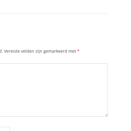
APENSCHILD
ERKLOOSHEID
AKEN DOEN IN SLOWAKIJE
d.
Vereiste velden zijn gemarkeerd met
*