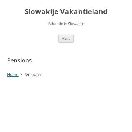
Ga
naar
Slowakije Vakantieland
de
inhoud
Vakantie in Slowakije
Menu
Pensions
Home
> Pensions