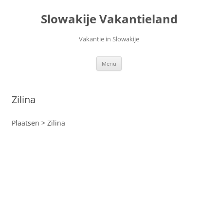
Ga
naar
Slowakije Vakantieland
de
inhoud
Vakantie in Slowakije
Menu
Zilina
Plaatsen > Zilina