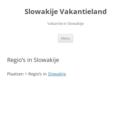
Ga
naar
Slowakije Vakantieland
de
inhoud
Vakantie in Slowakije
Menu
Regio’s in Slowakije
Plaatsen > Regio’s in
Slowakije