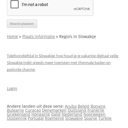
Home
»
Plaats informatie
»
Regio’s in Slowakije
Telefoondiefstal in Slowakije: hoe houd je je vakantie digitaal veilig
Slowakije trekt steeds meer toeristen met thermale baden en
gastvrije charme
Login
Andere landen uit deze serie:
Aruba
België
Bonaire
Bulgarije
Curaçao
Denemarken
Duitsland
Frankrijk
Griekenland
Hongarije
Italië
Nederland
Noorwegen
Oostenrijk
Portugal
Roemenië
Slowakije
Spanje
Turkije