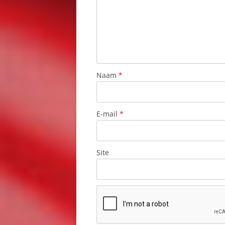
STARÝ SMOKOVEC
ŠTIAVNICKÉ VRCHY
STOLA
ŠTRBSKÉ PLESO
Naam
*
SVIT
TATA, DE HOGE
E-mail
*
TATRANSKÁ LOMNICA
TĚRCHOVÁ
Site
TRENČÍN
TRNAVA
VALASKA DUBO