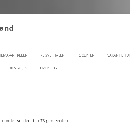
land
HEMA-ARTIKELEN
REISVERHALEN
RECEPTEN
VAKANTIEHUI
AARDBEVINGEN IN SLOWAKIJE:
DRANKEN
UITSTAPJES
OVER ONS
EEN OVERZICHT VAN SEISMISCHE
LUNCH
AANSPRAKELIJKHEID
ACTIVITEIT EN IMPACT
ONTBIJT
COPYRIGHT SLOWAKIJE
AMBASSADE EN CONSULAAT
VAKANTIELAND
ALGEMENE INFORMATIE OVER D
BEKENDE SLOWAKEN
SLOWAAKSE KEUKEN
PRIVACYVERKLARING
BESTUURLIJKE ORGANISATIE
jn onder verdeeld in 78 gemeenten
BOHEEMS BIERVLEES
VERASEC COOKIEVERKLARING
BEVOLKING