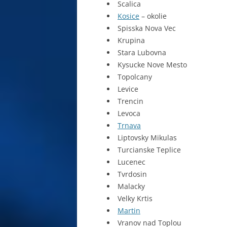
Scalica
Kosice
– okolie
MALÁ FATRA
Spisska Nova Vec
Krupina
MARKUŠOVCE
Stara Lubovna
MARTIN
Kysucke Nove Mesto
Topolcany
MARTINSKÉ HOLE
Levice
Trencin
NITRA
Levoca
NÍZKE TATRY
Trnava
Liptovsky Mikulas
ORAVA
Turcianske Teplice
Lucenec
PIEŠŤANY
Tvrdosin
POCUVADLO
Malacky
Velky Krtis
POPRAD
Martin
Vranov nad Toplou
PRESOV