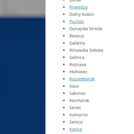
Prievidza
JASNA
Dolny Kubin
Puchov
KAMENNÁ PORUBA
Dunajska Streda
KEŽMAROK
Revuca
Galanta
KLÁŠTOR POD ZNIEVOM
Rimavska Sobota
Gelnica
KOMJATNA
Roznava
Hlohovec
KOSICE
Ruzomberok
KREMNICA
Ilava
Sabinov
KVACANY
Kezmarok
Senec
LAGE TATRA SLOWAKIJE
Komarno
LEVOČA
Senica
Kosice
MALÁ ČIERNA