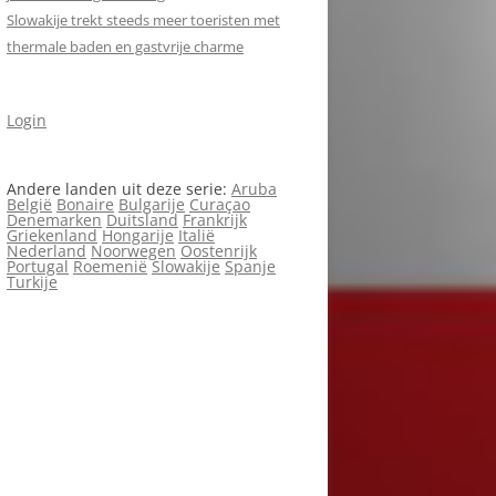
S
Slowakije trekt steeds meer toeristen met
thermale baden en gastvrije charme
Login
Andere landen uit deze serie:
Aruba
België
Bonaire
Bulgarije
Curaçao
Denemarken
Duitsland
Frankrijk
Griekenland
Hongarije
Italië
Nederland
Noorwegen
Oostenrijk
Portugal
Roemenië
Slowakije
Spanje
Turkije