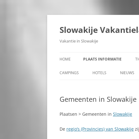
Ga
naar
de
Slowakije Vakantie
inhoud
Vakantie in Slowakije
HOME
PLAATS INFORMATIE
T
ALLE PLAATSEN IN SLOWAKIJE
CAMPINGS
HOTELS
NIEUWS
GEMEENTEN IN SLOWAKIJE
Gemeenten in Slowakije
REGIO’S IN SLOWAKIJE
STEDEN IN SLOWAKIJE
Plaatsen > Gemeenten in
Slowakije
BANSKÁ BYSTRICA
De
regio’s (Provincies) van Slowakije
zi
BANSKÁ ŠTIAVNICA