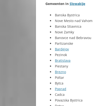
Gemeenten In
Slowakije
BARDEJOV
Banska Bystrica
BĚLÁ KUBÍKOVÁ
Nove Mesto nad Vahom
Banska Stiavnica
BOJNICE
Nove Zamky
BRATISLAVA
Banovce nad Bebravou
Partizanske
BREZNO
Bardejov
Pezinok
DOBŠINSKÁ
Bratislava
DOLNÝ KUBÍN
Piestany
Brezno
DONOVALY
Poltar
Bytca
DUNAJSKÁ LUŽNÁ
Poprad
Cadca
HNILEC
Povazska Bystrica
HRONSEK
Detva