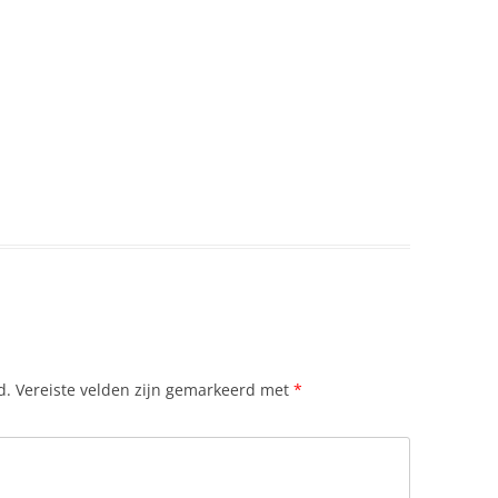
PRAAGSE LENTE
REGERINGSVORM
REISDOCUMENTEN
REISVERZEKERING
ROMA MINDERHEID
RONDREIZEN
SCHOOLVAKANTIES IN SLOWAKIJE
2025: OFFICIEEL OVERZICHT
SKIEN IN SLOWAKIJE
d.
Vereiste velden zijn gemarkeerd met
*
STAATSINRICHTING SLOWAKIJE
STEDENBANDEN