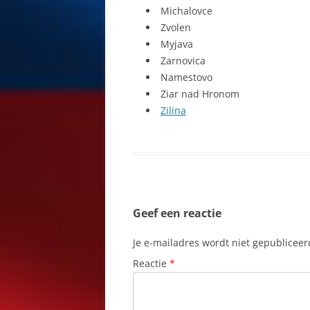
Michalovce
Zvolen
PRIEVIDZA
Myjava
PUCHOV
Zarnovica
Namestovo
RIVIEREN
Ziar nad Hronom
Zilina
RUZOMBEROK
ŠAMORÍN
SKLENÉ TEPLICE
SLIAČ
Geef een reactie
SLOVENSKÝ RAJ
Je e-mailadres wordt niet gepubliceer
ŠPANIA DOLINA
Reactie
*
STARA MYJAVA