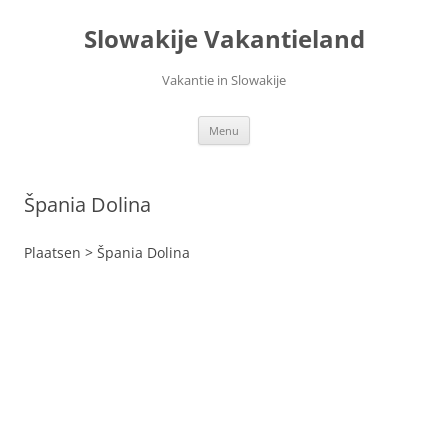
Ga
naar
Slowakije Vakantieland
de
inhoud
Vakantie in Slowakije
Menu
Špania Dolina
Plaatsen > Špania Dolina