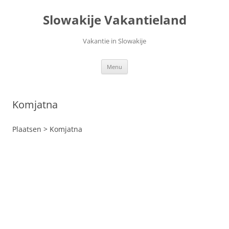
Ga
naar
Slowakije Vakantieland
de
inhoud
Vakantie in Slowakije
Menu
Komjatna
Plaatsen > Komjatna