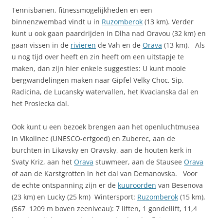
Tennisbanen, fitnessmogelijkheden en een
binnenzwembad vindt u in
Ruzomberok
(13 km). Verder
kunt u ook gaan paardrijden in Dlha nad Oravou (32 km) en
gaan vissen in de
rivieren
de Vah en de
Orava
(13 km). Als
u nog tijd over heeft en zin heeft om een uitstapje te
maken, dan zijn hier enkele suggesties: U kunt mooie
bergwandelingen maken naar Gipfel Velky Choc, Sip,
Radicina, de Lucansky watervallen, het Kvacianska dal en
het Prosiecka dal.
Ook kunt u een bezoek brengen aan het openluchtmusea
in Vlkolinec (UNESCO-erfgoed) en Zuberec, aan de
burchten in Likavsky en Oravsky, aan de houten kerk in
Svaty Kriz, aan het
Orava
stuwmeer, aan de Stausee
Orava
of aan de Karstgrotten in het dal van Demanovska. Voor
de echte ontspanning zijn er de
kuuroorden
van Besenova
(23 km) en Lucky (25 km) Wintersport:
Ruzomberok
(15 km),
(567  1209 m boven zeeniveau): 7 liften, 1 gondellift, 11,4